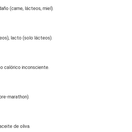
año (carne, lácteos, miel).
os), lacto (solo lácteos).
o calórico inconsciente.
 pre-marathon).
ceite de oliva.