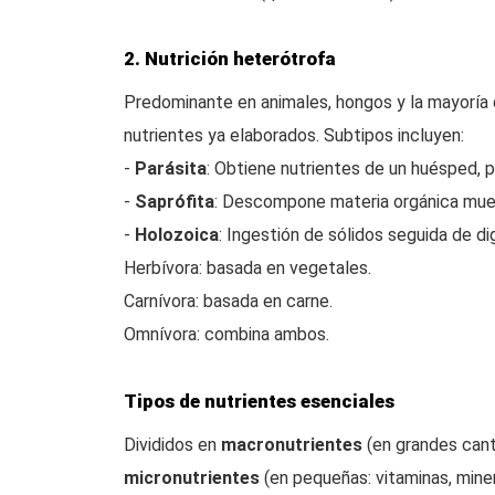
2. Nutrición heterótrofa
Predominante en animales, hongos y la mayoría
nutrientes ya elaborados. Subtipos incluyen:
-
Parásita
: Obtiene nutrientes de un huésped, p
-
Saprófita
: Descompone materia orgánica muer
-
Holozoica
: Ingestión de sólidos seguida de d
Herbívora: basada en vegetales.
Carnívora: basada en carne.
Omnívora: combina ambos.
Tipos de nutrientes esenciales
Divididos en
macronutrientes
(en grandes canti
micronutrientes
(en pequeñas: vitaminas, miner