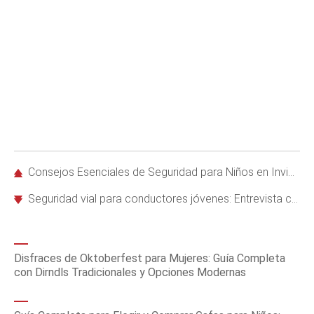
Consejos Esenciales de Seguridad para Niños en Invierno: Protégelos del Frío y los Riesgos
Seguridad vial para conductores jóvenes: Entrevista con Bill Wade de Tire Rack Street Survival
Disfraces de Oktoberfest para Mujeres: Guía Completa
con Dirndls Tradicionales y Opciones Modernas