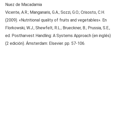
Nuez de Macadamia
Vicente, A.R.; Manganaris, G.A.; Sozzi, G.O.; Crisosto, C.H.
(2009). «Nutritional quality of fruits and vegetables». En
Florkowski, W.J.; Shewfelt, R.L.; Brueckner, B.; Prussia, S.E.,
ed. Postharvest Handling: A Systems Approach (en inglés)
(2 edición). Ámsterdam: Elsevier. pp. 57-106.