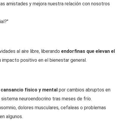
vas amistades y mejora nuestra relación con nosotros
ial?"
idades al aire libre, liberando
endorfinas que elevan el
u impacto positivo en el bienestar general.
a
cansancio físico y mental
por cambios abruptos en
l sistema neuroendocrino tras meses de frío.
d, insomnio, dolores musculares, cefaleas o problemas
en algunos.